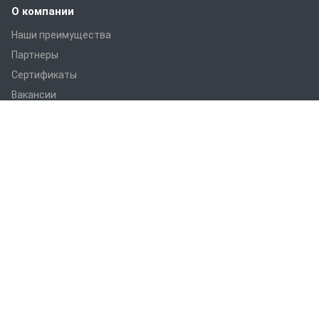
О компании
Наши преимущества
Партнеры
Сертификаты
Вакансии
Статьи
Оборудование
ПРАНС M1
ПРАНС С1
ПРАНС 2023
ГТД-5.1
ПРАНС 5-8-211.08
ПРАНС 5-8-211.07
СТМ
СПТР