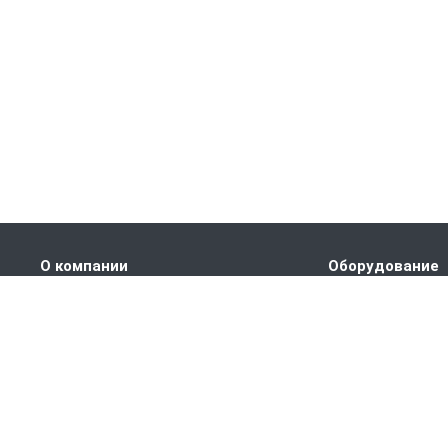
О компании
Оборудование
Наши преимущества
ПРАНС M1
Партнеры
ПРАНС С1
Сертификаты
ПРАНС 2023
Вакансии
ГТД-5.1
Статьи
ПРАНС 5-8-211.08
ПРАНС 5-8-211.07