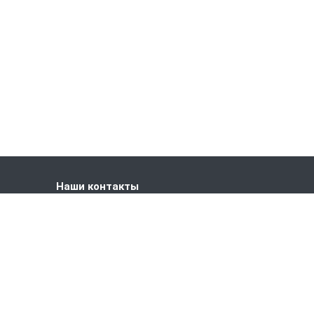
Наши контакты
+7 (496) 775-70-96
+7 (999) 897-69-49
Пн–Пт: с 8:00 до 17:30
Московская область, г. Серпухов
ул. Сольца д. 1К