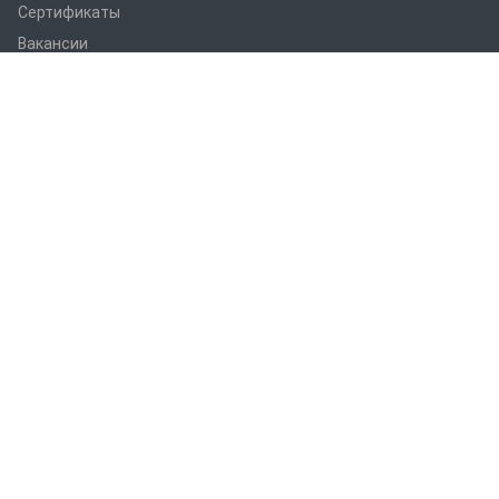
Сертификаты
Вакансии
Статьи
Оборудование
ПРАНС M1
ПРАНС С1
ПРАНС 2023
ГТД-5.1
ПРАНС 5-8-211.08
ПРАНС 5-8-211.07
СТМ
СПТР
Услуги
Термоабразивная очистка
Цинкование