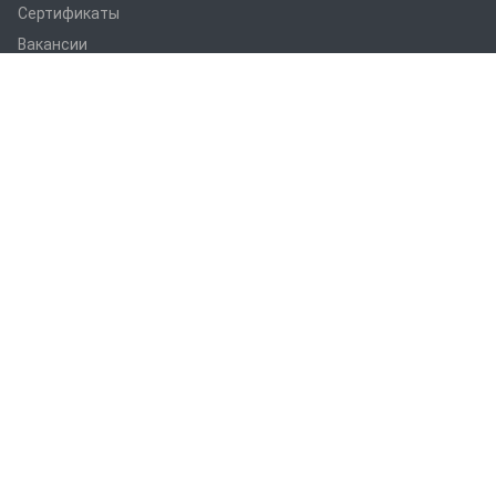
Сертификаты
Вакансии
Статьи
Оборудование
ПРАНС M1
ПРАНС С1
ПРАНС 2023
ГТД-5.1
ПРАНС 5-8-211.08
ПРАНС 5-8-211.07
СТМ
СПТР
Услуги
Термоабразивная очистка