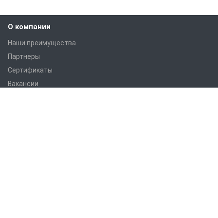
О компании
Наши преимущества
Партнеры
Сертификаты
Вакансии
Статьи
Оборудование
ПРАНС M1
ПРАНС С1
ПРАНС 2023
ГТД-5.1
ПРАНС 5-8-211.08
ПРАНС 5-8-211.07
СТМ