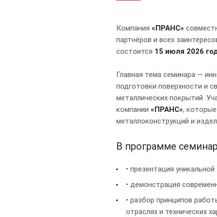
Компания
«ПРАНС»
совместн
партнёров и всех заинтерес
состоится
15 июля 2026 го
Главная тема семинара — ин
подготовки поверхности и с
металлических покрытий. Уч
компании
«ПРАНС»
, которы
металлоконструкций и издел
В программе семина
• презентация уникальной
• демонстрация современ
• разбор принципов работ
отраслях и технических х