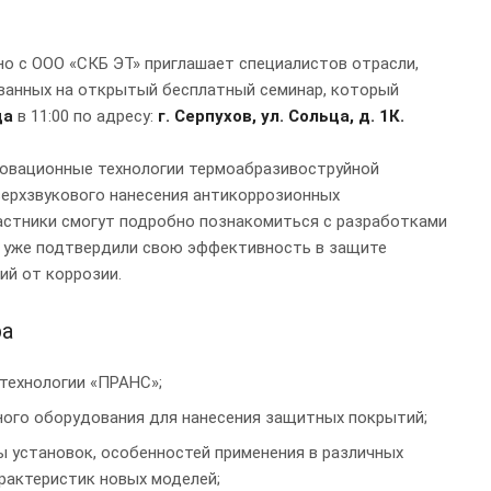
о с ООО «СКБ ЭТ» приглашает специалистов отрасли,
ованных на открытый бесплатный семинар, который
да
в 11:00 по адресу:
г. Серпухов, ул. Сольца, д. 1К.
новационные технологии термоабразивоструйной
верхзвукового нанесения антикоррозионных
астники смогут подробно познакомиться с разработками
е уже подтвердили свою эффективность в защите
ий от коррозии.
ра
 технологии «ПРАНС»;
ного оборудования для нанесения защитных покрытий;
ы установок, особенностей применения в различных
арактеристик новых моделей;