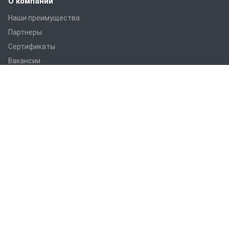
О компании
Наши преимущества
Партнеры
Сертификаты
Вакансии
Статьи
Оборудование
ПРАНС M1
ПРАНС С1
ПРАНС 2023
ГТД-5.1
ПРАНС 5-8-211.08
ПРАНС 5-8-211.07
СТМ
СПТР