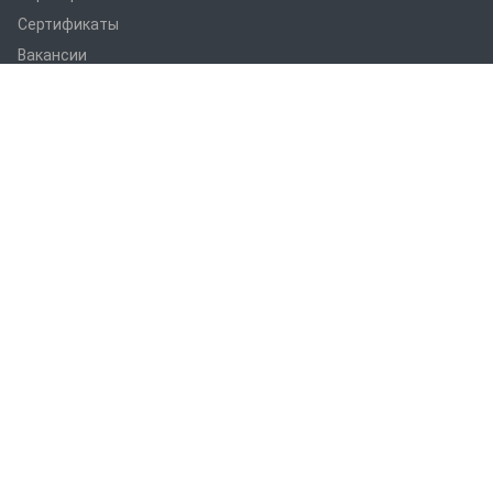
Сертификаты
Вакансии
Статьи
Оборудование
ПРАНС M1
ПРАНС С1
ПРАНС 2023
ГТД-5.1
ПРАНС 5-8-211.08
ПРАНС 5-8-211.07
СТМ
СПТР
Услуги
Термоабразивная очистка