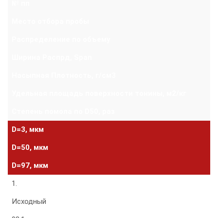
№ пп
Место отбора пробы
Распределение по объему
Ширина Распрд, Span
Насыпная Плотность, г/см3
Удельная площадь поверхности тонины, м2/кг
Степень помола по D50, раз
D=3, мкм
D=50, мкм
D=97, мкм
1.
Исходный