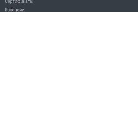
Сертификаты
Вакансии
Статьи
Оборудование
ПРАНС M1
ПРАНС С1
ПРАНС 2023
ГТД-5.1
ПРАНС 5-8-211.08
ПРАНС 5-8-211.07
СТМ
СПТР
Услуги
Термоабразивная очистка
Цинкование