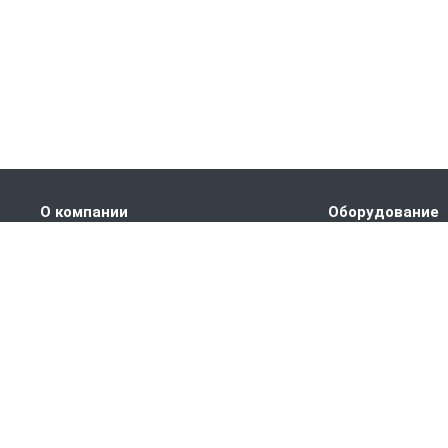
О компании
Оборудование
Наши преимущества
ПРАНС M1
Партнеры
ПРАНС С1
Сертификаты
ПРАНС 2023
Вакансии
ГТД-5.1
Статьи
ПРАНС 5-8-211.08
ПРАНС 5-8-211.07
СТМ
СПТР