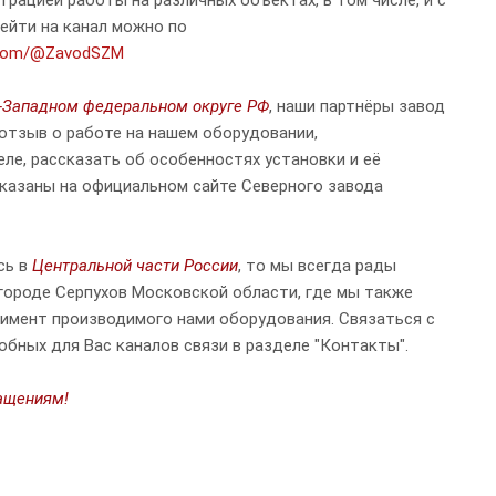
рацией работы на различных объектах, в том числе, и с
ейти на канал можно по
e.com/@ZavodSZM
-Западном федеральном округе РФ
, наши партнёры завод
отзыв о работе на нашем оборудовании,
ле, рассказать об особенностях установки и её
указаны на официальном сайте Северного завода
сь в
Центральной части России
, то мы всегда рады
 городе Серпухов Московской области, где мы также
имент производимого нами оборудования. Связаться с
бных для Вас каналов связи в разделе "Контакты".
ащениям!