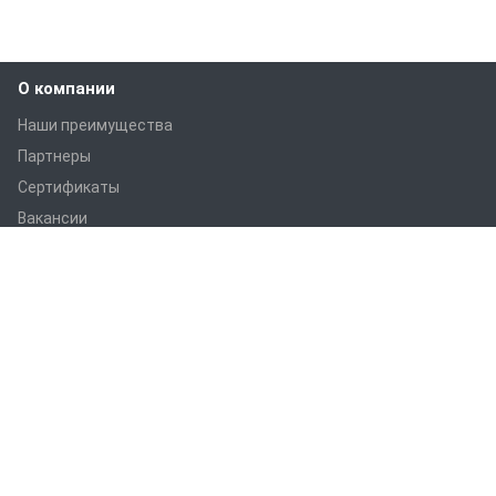
О компании
Наши преимущества
Партнеры
Сертификаты
Вакансии
Статьи
Оборудование
ПРАНС M1
ПРАНС С1
ПРАНС 2023
ГТД-5.1
ПРАНС 5-8-211.08
ПРАНС 5-8-211.07