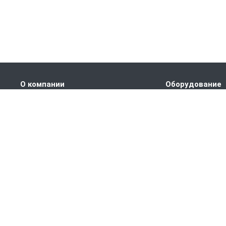
О компании
Оборудование
Наши преимущества
ПРАНС M1
Партнеры
ПРАНС С1
Сертификаты
ПРАНС 2023
Вакансии
ГТД-5.1
Статьи
ПРАНС 5-8-211.08
ПРАНС 5-8-211.07
СТМ
СПТР