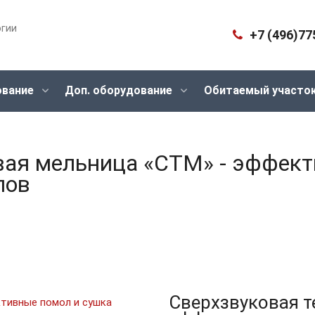
огии
+7 (496)77
ование
Доп. оборудование
Обитаемый участо
вая мельница «СТМ» - эффект
лов
Сверхзвуковая 