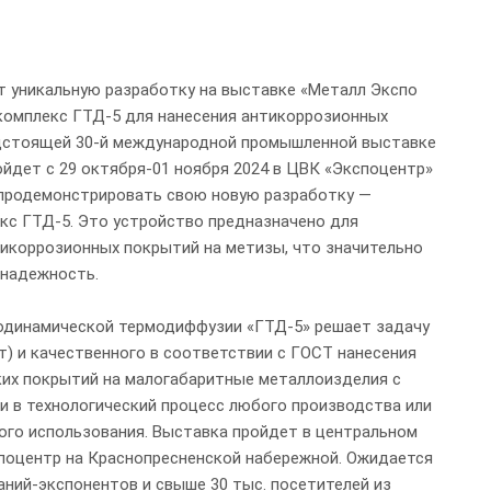
т уникальную разработку на выставке «Металл Экспо
комплекс ГТД-5 для нанесения антикоррозионных
едстоящей 30-й международной промышленной выставке
ойдет с 29 октября-01 ноября 2024 в ЦВК «Экспоцентр»
 продемонстрировать свою новую разработку —
с ГТД-5. Это устройство предназначено для
икоррозионных покрытий на метизы, что значительно
 надежность.
одинамической термодиффузии «ГТД-5» решает задачу
т) и качественного в соответствии с ГОСТ нанесения
их покрытий на малогабаритные металлоизделия с
 в технологический процесс любого производства или
го использования. Выставка пройдет в центральном
поцентр на Краснопресненской набережной. Ожидается
аний-экспонентов и свыше 30 тыс. посетителей из