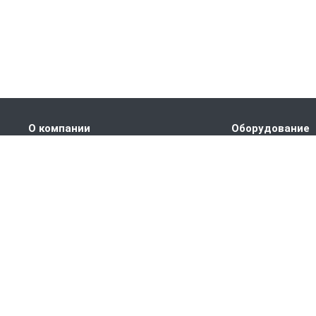
О компании
Оборудование
Наши преимущества
ПРАНС M1
Партнеры
ПРАНС С1
Сертификаты
ПРАНС 2023
Вакансии
ГТД-5.1
Статьи
ПРАНС 5-8-211.08
ПРАНС 5-8-211.07
СТМ
СПТР